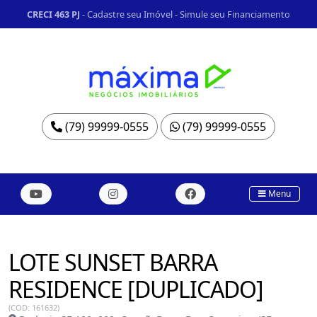
CRECI 463 PJ
-
Cadastre seu Imóvel
-
Simule seu Financiamento
(79) 99999-0555
(79) 99999-0555
Menu
LOTE SUNSET BARRA
RESIDENCE [DUPLICADO]
(COD: 161632)