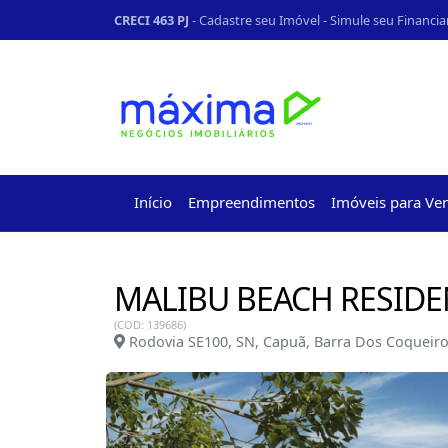
CRECI 463 PJ
-
Cadastre seu Imóvel
-
Simule seu Financi
Início
Empreendimentos
Imóveis para Ve
MALIBU BEACH RESIDE
(COD: 139686)
Rodovia SE100, SN, Capuã, Barra Dos Coqueiro