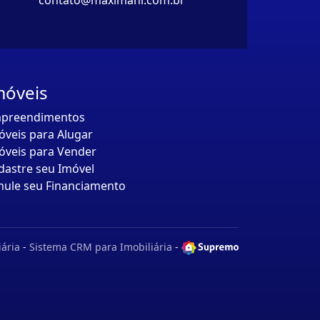
contato@maximani.com.br
móveis
preendimentos
óveis para Alugar
óveis para Vender
dastre seu Imóvel
mule seu Financiamento
iária
-
Sistema CRM para Imobiliária
-