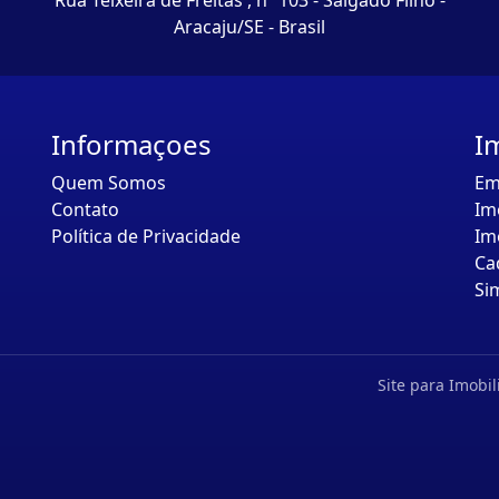
Rua Teixeira de Freitas , nº 103 - Salgado Filho -
Aracaju/SE - Brasil
Informaçoes
I
Quem Somos
Em
Contato
Im
Política de Privacidade
Im
Ca
Si
Site para Imobil