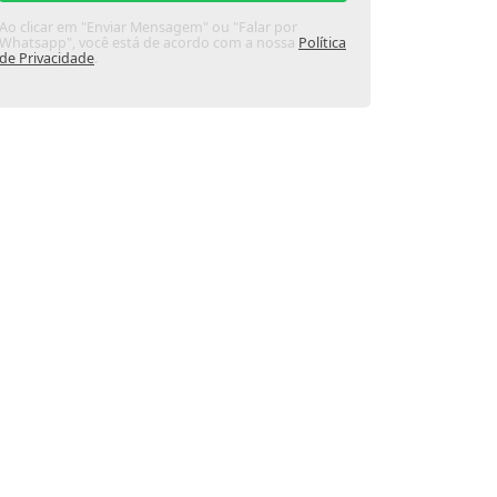
Ao clicar em "Enviar Mensagem" ou "Falar por
Whatsapp", você está de acordo com a nossa
Política
de Privacidade
.