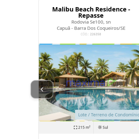
 MALUÍ
Malibu Beach Residence -
Repasse
Rodovia Se100, sn
s/SE
Capuã - Barra Dos Coqueiros/SE
CÓD.:
226358
 Condomínio
Lote / Terreno de Condomíni
215 m²
Sul