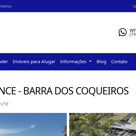
amento
TR
Wh
(79
nder
Imóveis para Alugar
Informações
Blog
Contato
NCE - BARRA DOS COQUEIROS
s/SE