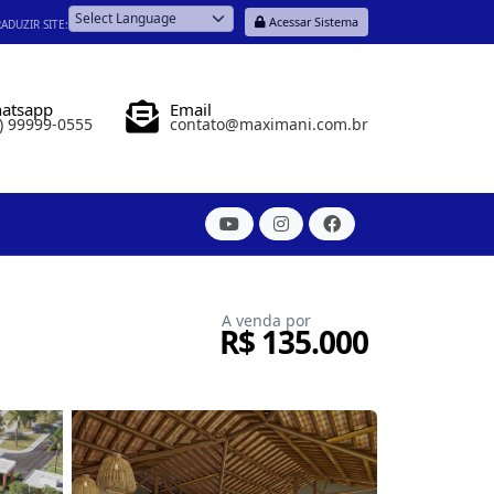
Acessar Sistema
ADUZIR SITE:
Powered by
atsapp
Email
) 99999-0555
contato@maximani.com.br
A venda por
R$ 135.000