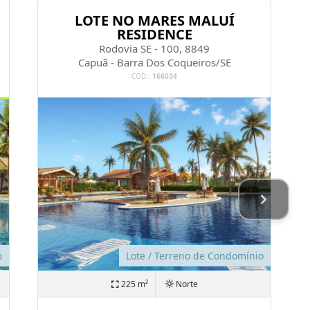
LOTE NO MARES MALUÍ
RESIDENCE
Rodovia SE - 100, 8849
Capuã - Barra Dos Coqueiros/SE
CÓD.:
166034
o
Lote / Terreno de Condomínio
225 m²
Norte