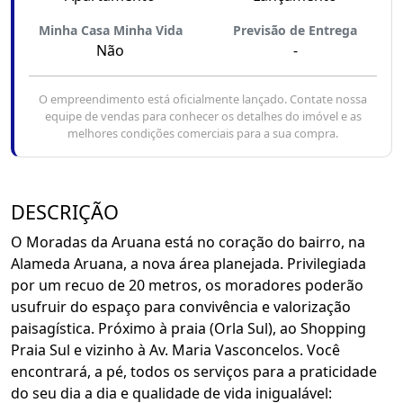
Minha Casa Minha Vida
Previsão de Entrega
Não
-
O empreendimento está oficialmente lançado. Contate nossa
equipe de vendas para conhecer os detalhes do imóvel e as
melhores condições comerciais para a sua compra.
DESCRIÇÃO
O Moradas da Aruana está no coração do bairro, na
Alameda Aruana, a nova área planejada. Privilegiada
por um recuo de 20 metros, os moradores poderão
usufruir do espaço para convivência e valorização
paisagística. Próximo à praia (Orla Sul), ao Shopping
Praia Sul e vizinho à Av. Maria Vasconcelos. Você
encontrará, a pé, todos os serviços para a praticidade
do seu dia a dia e qualidade de vida inigualável: