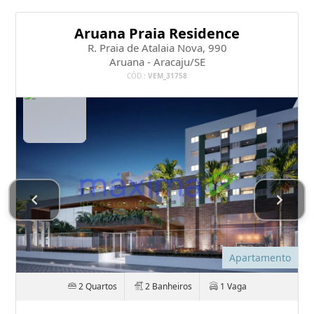
Aruana Praia Residence
R. Praia de Atalaia Nova, 990
Aruana - Aracaju/SE
CÓD.:
VEM_31758
Apartamento
2 Quartos
2 Banheiros
1 Vaga