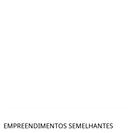
empreendimentos da região!
? (79) 9 9999-0555 Interessados, entre em contato com
a Máxima Imobiliária e agende sua visita.
EMPREENDIMENTOS SEMELHANTES