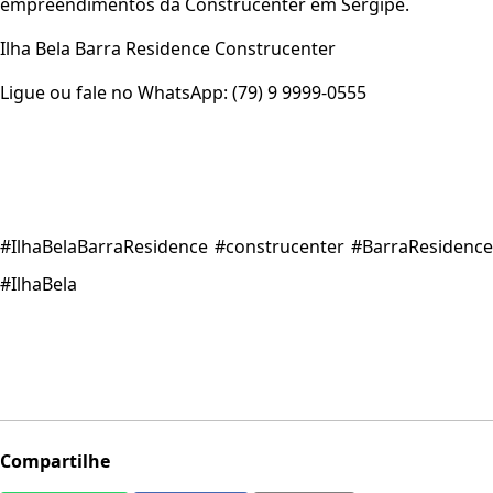
empreendimentos da Construcenter em Sergipe.
Ilha Bela Barra Residence Construcenter
Ligue ou fale no WhatsApp: (79) 9 9999-0555
#IlhaBelaBarraResidence #construcenter #BarraResidence
#IlhaBela
Ilha Bela Barra Residence na Barra dos Coqueiros:
lançamento da Construcenter com acesso ao rio em
Sergipe
Compartilhe