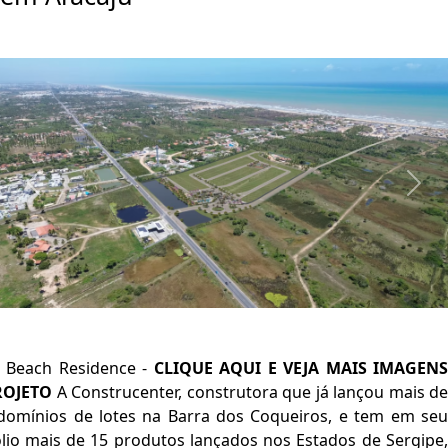
Previous
Next
n
Beach Residence -
CLIQUE AQUI E VEJA MAIS IMAGEN
ROJETO
A Construcenter, construtora que já lançou mais d
domínios de lotes na Barra dos Coqueiros, e tem em seu
ólio mais de 15 produtos lançados nos Estados de Sergipe,