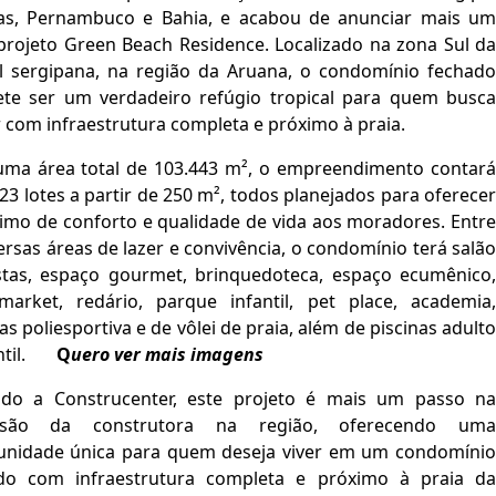
as, Pernambuco e Bahia, e acabou de anunciar mais um
projeto Green Beach Residence. Localizado na zona Sul da
al sergipana, na região da Aruana, o condomínio fechado
te ser um verdadeiro refúgio tropical para quem busca
 com infraestrutura completa e próximo à praia.
ma área total de 103.443 m², o empreendimento contará
3 lotes a partir de 250 m², todos planejados para oferecer
imo de conforto e qualidade de vida aos moradores. Entre
ersas áreas de lazer e convivência, o condomínio terá salão
stas, espaço gourmet, brinquedoteca, espaço ecumênico,
market, redário, parque infantil, pet place, academia,
s poliesportiva e de vôlei de praia, além de piscinas adulto
til.
Q
uero ver mais imagens
do a Construcenter, este projeto é mais um passo na
nsão da construtora na região, oferecendo uma
unidade única para quem deseja viver em um condomínio
do com infraestrutura completa e próximo à praia da