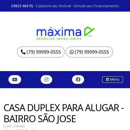
CRECI 463 PJ
-
Cadastre seu Imóvel
-
Simule seu Financiamento
(79) 99999-0555
(79) 99999-0555
Menu
CASA DUPLEX PARA ALUGAR -
BAIRRO SÃO JOSE
(COD: 234668)