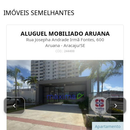
Área de serviço;
IMÓVEIS SEMELHANTES
1 quarto com suíte.
ALUGUEL MOBILIADO ARUANA
Aluguel incluso IPTU
Rua Josepha Andrade Irmã Fontes, 600
Seguro incêndio obrigatório
Aruana - Aracaju/SE
CÓD.:
244400
Entre em contato com a Máxima Negócios
Imobiliários e agende sua visita!
79 9 9999-5500
Apartamento