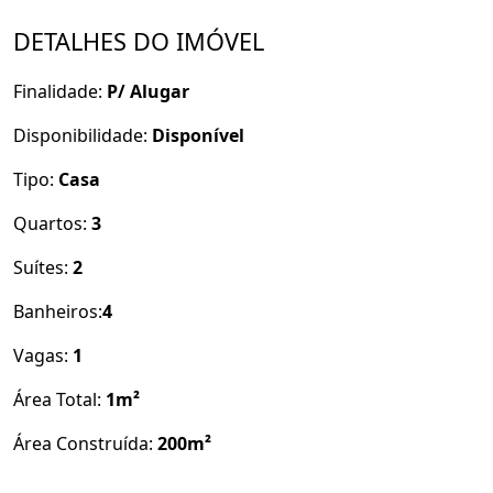
2 quartos, sendo 1 suíte;
DETALHES DO IMÓVEL
Banheiro social;
Finalidade:
P/ Alugar
3 salas.
Disponibilidade:
Disponível
Tipo:
Casa
Pavimento Térreo:
Quartos:
3
Garagem;
Suítes:
2
Sala;
Banheiros:
4
Vagas:
1
Banheiro;
Área Total:
1m²
Cozinha;
Área Construída:
200m²
Área de ventilação;