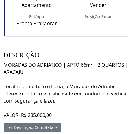
Apartamento
Vender
Estágio
Posição Solar
Pronto Pra Morar
-
DESCRIÇÃO
MORADAS DO ADRIÁTICO | APTO 66m² | 2 QUARTOS |
ARACAJU
Localizado no bairro Luzia, o Moradas do Adriático
oferece conforto e praticidade em condomínio vertical,
com segurança e lazer.
VALOR: R$ 285.000,00
Ler Descrição Completa
Características do imóvel: