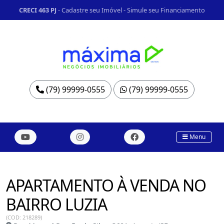
CRECI 463 PJ
-
Cadastre seu Imóvel
-
Simule seu Financiamento
(79) 99999-0555
(79) 99999-0555
Menu
APARTAMENTO À VENDA NO
BAIRRO LUZIA
(COD: 218289)