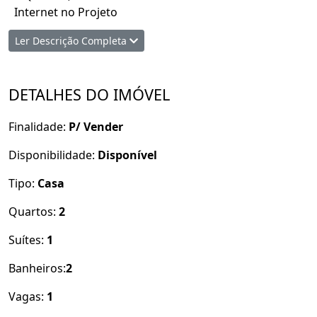
Internet no Projeto
Preparação para Ar Condicionado nos quartos e Sala
Ler Descrição Completa
Piso Porcelanato 90 X 90
Área de Serviço
Lote Bem Localizado
DETALHES DO IMÓVEL
*CASA PARA AQUISIÇÃO E CONSTRUÇÃO, prazo de
Finalidade:
P/ Vender
entrega 180 DIAS!!*
Solicite mais informações !
Disponibilidade:
Disponível
Tipo:
Casa
Quartos:
2
Suítes:
1
Banheiros:
2
Vagas:
1