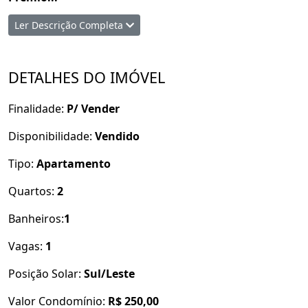
Ler Descrição Completa
Dados do imóvel:
2 quartos;
lado da sombra;
DETALHES DO IMÓVEL
3° andar;
1 banheiro;
Finalidade:
P/ Vender
cozinha;
sala;
Disponibilidade:
Vendido
área de serviço;
1 vaga de garagem coberta
Tipo:
Apartamento
Quartos:
2
Áreas de lazer:
Banheiros:
1
Piscina;
Churrasqueira
Vagas:
1
Salão de Festas;
Posição Solar:
Sul/Leste
Parque Infantil;
Academia
.
Valor Condomínio:
R$ 250,00