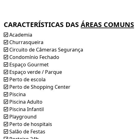
Mine Mercadinho
CARACTERÍSTICAS DAS
ÁREAS COMUNS
Fale com a Máxima: (79) 9 9999-0555
Rua Teixeira de Freitas, nº 103 – Bairro Salgado Filho
Academia
www.maximani.com.br
Churrasqueira
Circuito de Câmeras Segurança
Condomínio Fechado
Espaço Gourmet
Espaço verde / Parque
Perto de escola
Perto de Shopping Center
Piscina
Piscina Adulto
Piscina Infantil
Playground
Perto de hospitais
Salão de Festas