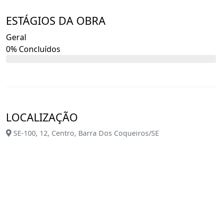
#sunsetBEACHRESIDENCE #LOTESPERTODAPRAIA
#BARRADOSCOQUEIROS #SUNSET
ESTÁGIOS DA OBRA
Venha viver o melhor da vida à beira-mar!
Geral
0% Concluídos
LOCALIZAÇÃO
SE-100, 12, Centro, Barra Dos Coqueiros/SE