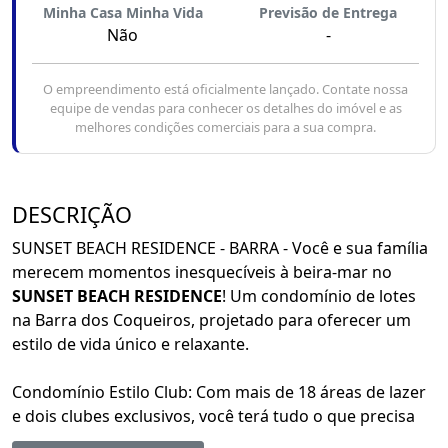
Minha Casa Minha Vida
Previsão de Entrega
Não
-
O empreendimento está oficialmente lançado. Contate nossa
equipe de vendas para conhecer os detalhes do imóvel e as
melhores condições comerciais para a sua compra.
DESCRIÇÃO
SUNSET BEACH RESIDENCE - BARRA - Você e sua família
merecem momentos inesquecíveis à beira-mar no
SUNSET BEACH RESIDENCE
! Um condomínio de lotes
na Barra dos Coqueiros, projetado para oferecer um
estilo de vida único e relaxante.
Condomínio Estilo Club: Com mais de 18 áreas de lazer
e dois clubes exclusivos, você terá tudo o que precisa
para se divertir e relaxar. E o melhor: acesso exclusivo à