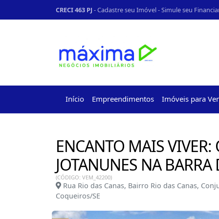
CRECI 463 PJ
-
Cadastre seu Imóvel
-
Simule seu Financi
Início
Empreendimentos
Imóveis para Ve
ENCANTO MAIS VIVER
JOTANUNES NA BARRA
(CÓDIGO: VEM_42200)
Rua Rio das Canas, Bairro Rio das Canas, Conju
Coqueiros/SE