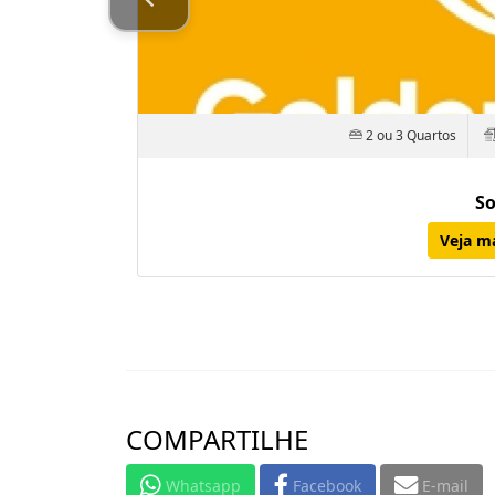
2 ou 3 Quartos
So
Veja m
COMPARTILHE
Whatsapp
Facebook
E-mail