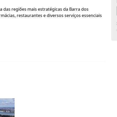
a das regiões mais estratégicas da Barra dos
mácias, restaurantes e diversos serviços essenciais
rra dos Coqueiros
cios do Minha Casa Minha Vida e do Casa Sergipana,
6 mil.*
para realizar o sonho da casa própria.
biliários e faça sua simulação.