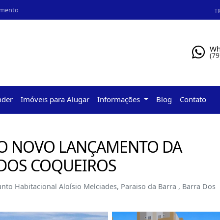
amento
TR
Wh
(79
nder
Imóveis para Alugar
Informações
Blog
Contato
: O NOVO LANÇAMENTO DA
 DOS COQUEIROS
nto Habitacional Aloísio Melciades, Paraiso da Barra , Barra Dos