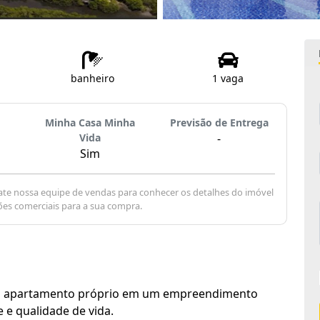
banheiro
1 vaga
Minha Casa Minha
Previsão de Entrega
Vida
-
Sim
te nossa equipe de vendas para conhecer os detalhes do imóvel
ões comerciais para a sua compra.
eu apartamento próprio em um empreendimento
 e qualidade de vida.