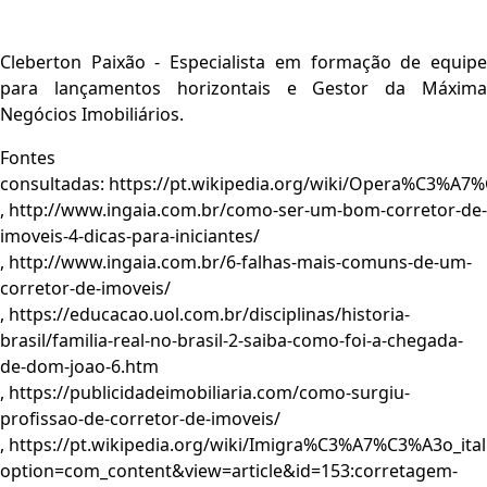
Cleberton Paixão - Especialista em formação de equipe
para lançamentos horizontais e Gestor da Máxima
Negócios Imobiliários.
Fontes
consultadas: https://pt.wikipedia.org/wiki/Opera%C3%A
, http://www.ingaia.com.br/como-ser-um-bom-corretor-de-
imoveis-4-dicas-para-iniciantes/
, http://www.ingaia.com.br/6-falhas-mais-comuns-de-um-
corretor-de-imoveis/
, https://educacao.uol.com.br/disciplinas/historia-
brasil/familia-real-no-brasil-2-saiba-como-foi-a-chegada-
de-dom-joao-6.htm
, https://publicidadeimobiliaria.com/como-surgiu-
profissao-de-corretor-de-imoveis/
, https://pt.wikipedia.org/wiki/Imigra%C3%A7%C3%A3o_ital
option=com_content&view=article&id=153:corretagem-